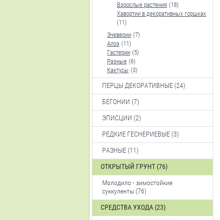
Взрослые растения
(18)
Хавортии в декоративных горшках
(11)
Эчеверии
(7)
Алоэ
(11)
Гастерии
(5)
Разные
(6)
Кактусы
(3)
ПЕРЦЫ ДЕКОРАТИВНЫЕ (24)
БЕГОНИИ (7)
ЭПИСЦИИ (2)
РЕДКИЕ ГЕСНЕРИЕВЫЕ (3)
РАЗНЫЕ (11)
ОТКРЫТЫЙ ГРУНТ (76)
Молодило - зимостойкие
суккуленты (76)
СРЕДСТВА УХОДА (23)