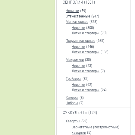
СЕНПОЛИИ (1501)
Новинки
(59)
Отечественные
(247)
Миниатюрные
(378)
Черенки
(308)
Детки и стартеры
(70)
Полуминиатюрные
(685)
Черенки
(546)
Детки и стартеры
(138)
Микромини
(30)
Черенки
(23)
Детки и стартеры
(7)
Трейлеры
(87)
Черенки
(62)
Детки и стартеры
(24)
Химеры
(8)
Наборы
(7)
СУККУЛЕНТЫ (124)
Хавортии
(92)
Вариегатные (пестролистные)
хавортии
(5)