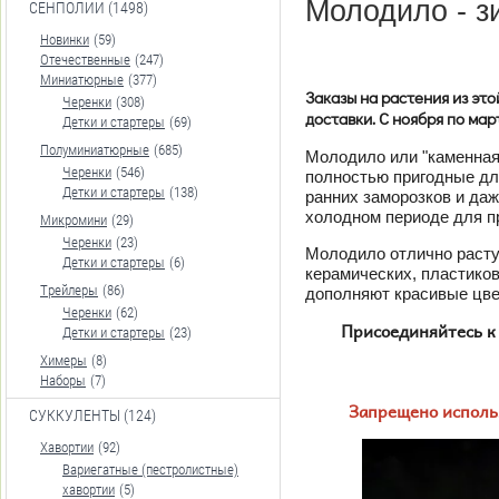
Молодило - з
СЕНПОЛИИ (1498)
Новинки
(59)
Отечественные
(247)
Миниатюрные
(377)
Заказы на растения из это
Черенки
(308)
доставки. С ноября по ма
Детки и стартеры
(69)
Полуминиатюрные
(685)
Молодило или "каменная
Черенки
(546)
полностью пригодные для
Детки и стартеры
(138)
ранних заморозков и да
холодном периоде для п
Микромини
(29)
Черенки
(23)
Молодило отлично растут
Детки и стартеры
(6)
керамических, пластико
Трейлеры
(86)
дополняют красивые цве
Черенки
(62)
Присоединяйтесь к
Детки и стартеры
(23)
Химеры
(8)
Наборы
(7)
Запрещено использ
СУККУЛЕНТЫ (124)
Хавортии
(92)
Вариегатные (пестролистные)
хавортии
(5)