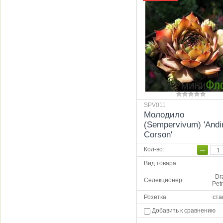
SPV011
Молодило
(Sempervivum) 'Andi
Corson'
−
Кол-во
:
Вид товара
Dr
Селекционер
Petr
Розетка
ста
Добавить к сравнению