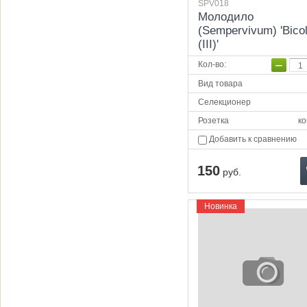
SPV018
Молодило
(Sempervivum) 'Bico
(III)'
−
Кол-во
:
Вид товара
Селекционер
Розетка
ко
Добавить к сравнению
150
руб.
Новинка