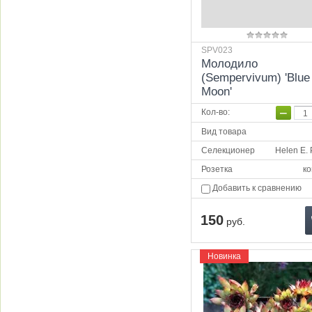
SPV023
Молодило
(Sempervivum) 'Blue
Moon'
−
Кол-во
:
Вид товара
Селекционер
Helen E.
Розетка
ко
Добавить к сравнению
150
руб.
Новинка