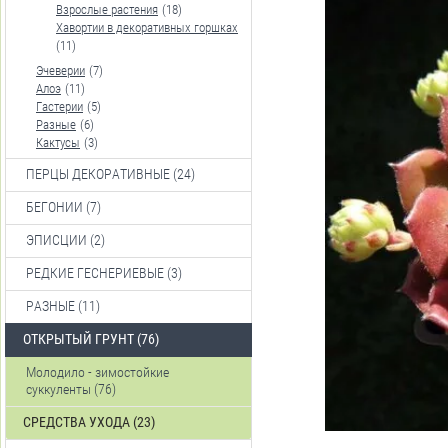
Взрослые растения
(18)
Хавортии в декоративных горшках
(11)
Эчеверии
(7)
Алоэ
(11)
Гастерии
(5)
Разные
(6)
Кактусы
(3)
ПЕРЦЫ ДЕКОРАТИВНЫЕ (24)
БЕГОНИИ (7)
ЭПИСЦИИ (2)
РЕДКИЕ ГЕСНЕРИЕВЫЕ (3)
РАЗНЫЕ (11)
ОТКРЫТЫЙ ГРУНТ (76)
Молодило - зимостойкие
суккуленты (76)
СРЕДСТВА УХОДА (23)