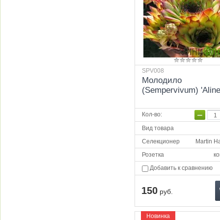
SPV008
Молодило
(Sempervivum) 'Aline
−
Кол-во
:
Вид товара
Селекционер
Martin H
Розетка
ко
Добавить к сравнению
150
руб.
Новинка