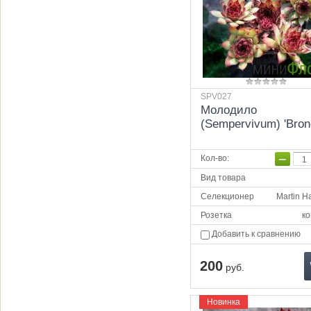
SPV027
Молодило
(Sempervivum) 'Bron
−
Кол-во
:
Вид товара
Селекционер
Martin H
Розетка
ко
Добавить к сравнению
200
руб.
Новинка