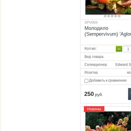
SPV004
Молодило
(Sempervivum) 'Aglo
−
Кол-во
:
Вид товара
Селекционер
Edward S
Розетка
ко
Добавить к сравнению
250
руб.
Новинка