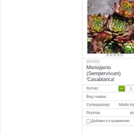
SPV031
Молодило
(Sempervivum)
'Casablanca'
−
Кол-во
:
Вид товара
Селекционер
Martin H
Розетка
ко
Добавить к сравнению