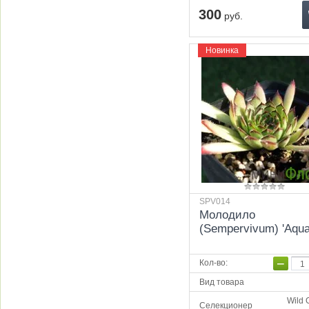
300
руб.
Новинка
SPV014
Молодило
(Sempervivum) 'Aqua
−
Кол-во
:
Вид товара
Wild 
Селекционер