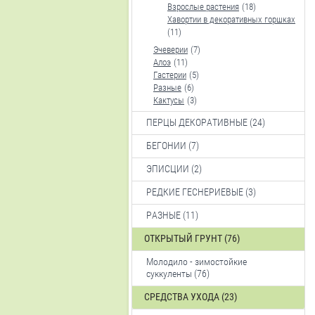
Взрослые растения
(18)
Хавортии в декоративных горшках
(11)
Эчеверии
(7)
Алоэ
(11)
Гастерии
(5)
Разные
(6)
Кактусы
(3)
ПЕРЦЫ ДЕКОРАТИВНЫЕ (24)
БЕГОНИИ (7)
ЭПИСЦИИ (2)
РЕДКИЕ ГЕСНЕРИЕВЫЕ (3)
РАЗНЫЕ (11)
ОТКРЫТЫЙ ГРУНТ (76)
Молодило - зимостойкие
суккуленты (76)
СРЕДСТВА УХОДА (23)