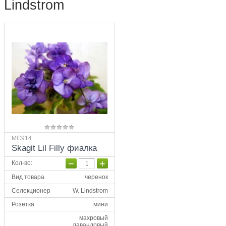
Lindstrom
МС914
Skagit Lil Filly фиалка
−
+
Кол-во
:
Вид товара
черенок
Селекционер
W. Lindstrom
Розетка
мини
махровый
лавандовый