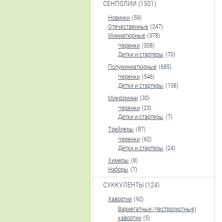
СЕНПОЛИИ (1501)
Новинки
(59)
Отечественные
(247)
Миниатюрные
(378)
Черенки
(308)
Детки и стартеры
(70)
Полуминиатюрные
(685)
Черенки
(546)
Детки и стартеры
(138)
Микромини
(30)
Черенки
(23)
Детки и стартеры
(7)
Трейлеры
(87)
Черенки
(62)
Детки и стартеры
(24)
Химеры
(8)
Наборы
(7)
СУККУЛЕНТЫ (124)
Хавортии
(92)
Вариегатные (пестролистные)
хавортии
(5)