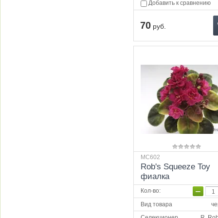
Добавить к сравнению
70
руб.
МС602
Rob's Squeeze Toy
фиалка
−
Кол-во
:
Вид товара
че
Селекционер
R. Ro