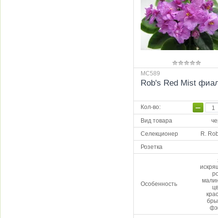
МС589
Rob's Red Mist фиа
−
Кол-во
:
Вид товара
че
Селекционер
R. Ro
Розетка
искря
р
мали
Особенность
ц
кра
бры
фэ