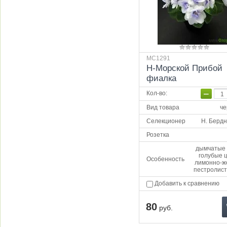
МС1291
Н-Морской Прибой
фиалка
−
Кол-во
:
Вид товара
че
Селекционер
Н. Берд
Розетка
дымчатые 
голубые 
Особенность
лимонно-ж
пестролист
Добавить к сравнению
80
руб.