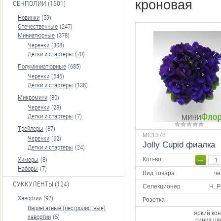
кроновая
СЕНПОЛИИ (1501)
Новинки
(59)
Отечественные
(247)
Миниатюрные
(378)
Черенки
(308)
Детки и стартеры
(70)
Полуминиатюрные
(685)
Черенки
(546)
Детки и стартеры
(138)
Микромини
(30)
Черенки
(23)
Детки и стартеры
(7)
Трейлеры
(87)
MC1378
Черенки
(62)
Jolly Cupid фиалка
Детки и стартеры
(24)
−
Химеры
(8)
Кол-во
:
Наборы
(7)
Вид товара
че
СУККУЛЕНТЫ (124)
Селекционер
H. P
Хавортии
(92)
Розетка
Вариегатные (пестролистные)
яркий ко
хавортии
(5)
синих цв