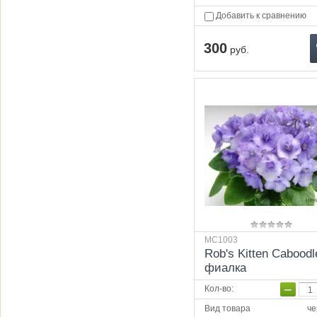
Добавить к сравнению
300
руб.
МС1003
Rob's Kitten Caboodl
фиалка
−
Кол-во
:
Вид товара
че