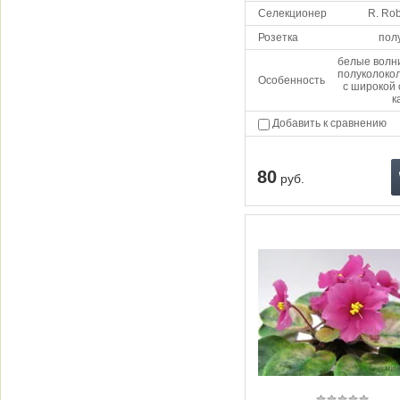
Селекционер
R. Ro
Розетка
пол
белые волн
полуколоко
Особенность
с широкой 
к
Добавить к сравнению
80
руб.