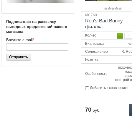
МС760
Rob's Bad Bunny
Подписаться на рассылку
фиалка
выгодных предложений нашего
магазина
−
Кол-во
:
Введите e-mail
*
Вид товара
че
Селекционер
R. Ro
Отправить
Розетка
ярко-ро
мах
Особенность
шари
пестрой 
Добавить к сравнению
70
руб.