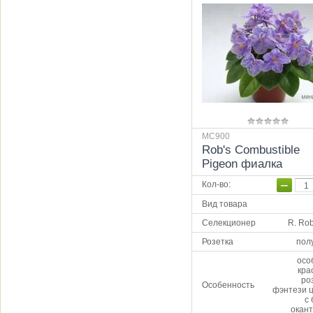
MC900
Rob's Combustible
Pigeon фиалка
−
Кол-во
:
Вид товара
Селекционер
R. Ro
Розетка
пол
осо
кра
ро
Особенность
фэнтези ц
с
окант