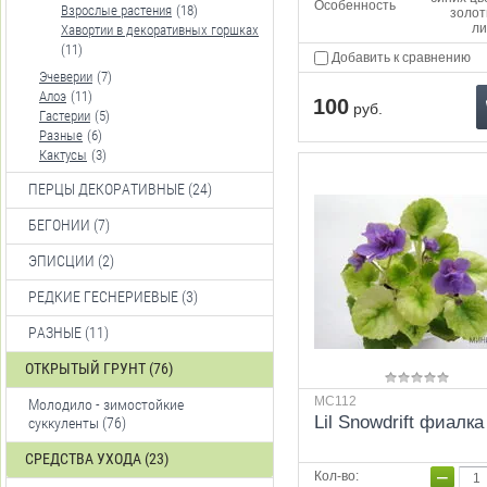
Особенность
Взрослые растения
(18)
золот
ли
Хавортии в декоративных горшках
(11)
Добавить к сравнению
Эчеверии
(7)
Алоэ
(11)
100
руб.
Гастерии
(5)
Разные
(6)
Кактусы
(3)
ПЕРЦЫ ДЕКОРАТИВНЫЕ (24)
БЕГОНИИ (7)
ЭПИСЦИИ (2)
РЕДКИЕ ГЕСНЕРИЕВЫЕ (3)
РАЗНЫЕ (11)
ОТКРЫТЫЙ ГРУНТ (76)
МС112
Молодило - зимостойкие
Lil Snowdrift фиалка
суккуленты (76)
СРЕДСТВА УХОДА (23)
−
Кол-во
: