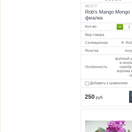
MC577
Rob's Mango Mongo
фиалка
−
Кол-во
:
Вид товара
Селекционер
R. Ro
Розетка
пол
крупный 
и необ
Особенность
серебр
коронка 
ц
Добавить к сравнению
250
руб.