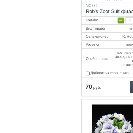
МС782
Rob's Zoot Suit фиа
−
Кол-во
:
Вид товара
че
Селекционер
R. Ro
Розетка
пол
крупные 
звезды с 
Особенность
окант
Добавить к сравнению
70
руб.