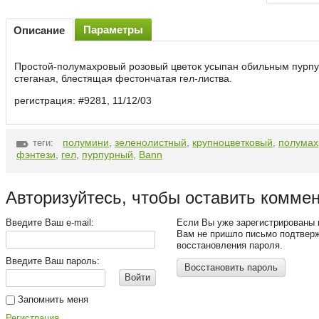
Параметры
Описание
Простой-полумахровый розовый цветок усыпан обильным пурпу
стеганая, блестящая фестончатая гел-листва.
регистрация: #9281, 11/12/03
полумини
,
зеленолистный
,
крупноцветковый
,
полумах
теги:
фэнтези
,
гел
,
пурпурный
,
Bann
Авторизуйтесь, чтобы оставить комме
Введите Ваш e-mail:
Если Вы уже зарегистрированы 
Вам не пришло письмо подтвер
восстановления пароля.
Введите Ваш пароль:
Восстановить пароль
Войти
Запомнить меня
Регистрация