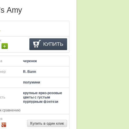
's Amy
.
о
:
КУПИТЬ
+
ра
черенок
нер
R. Bann
полумини
крупные ярко-розовые
сть
цветы с густым
пурпурным фэнтези
к сравнению
ся
Купить в один клик