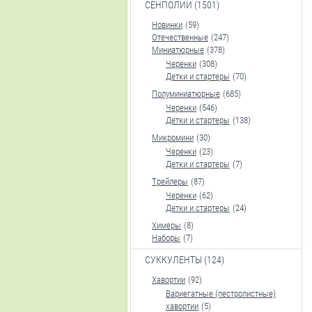
СЕНПОЛИИ (1501)
Новинки
(59)
Отечественные
(247)
Миниатюрные
(378)
Черенки
(308)
Детки и стартеры
(70)
Полуминиатюрные
(685)
Черенки
(546)
Детки и стартеры
(138)
Микромини
(30)
Черенки
(23)
Детки и стартеры
(7)
Трейлеры
(87)
Черенки
(62)
Детки и стартеры
(24)
Химеры
(8)
Наборы
(7)
СУККУЛЕНТЫ (124)
Хавортии
(92)
Вариегатные (пестролистные)
хавортии
(5)