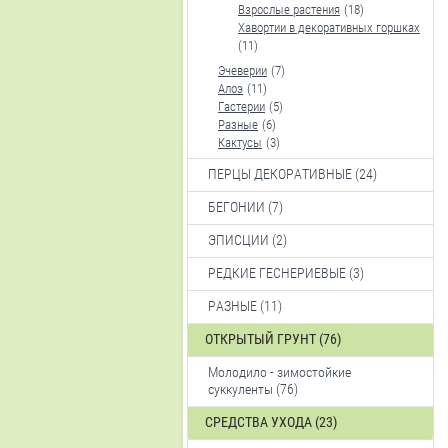
Взрослые растения
(18)
Хавортии в декоративных горшках
(11)
Эчеверии
(7)
Алоэ
(11)
Гастерии
(5)
Разные
(6)
Кактусы
(3)
ПЕРЦЫ ДЕКОРАТИВНЫЕ (24)
БЕГОНИИ (7)
ЭПИСЦИИ (2)
РЕДКИЕ ГЕСНЕРИЕВЫЕ (3)
РАЗНЫЕ (11)
ОТКРЫТЫЙ ГРУНТ (76)
Молодило - зимостойкие
суккуленты (76)
СРЕДСТВА УХОДА (23)