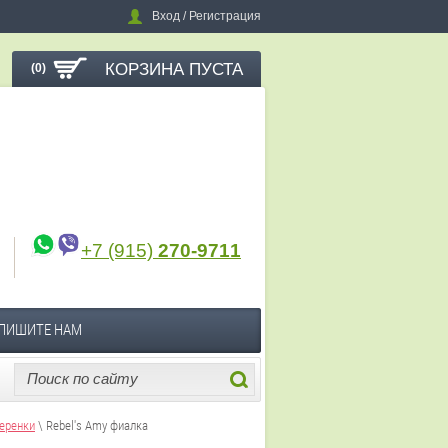
Вход / Регистрация
КОРЗИНА ПУСТА
(0)
+7 (915)
270-9711
ПИШИТЕ НАМ
еренки
\ Rebel's Amy фиалка