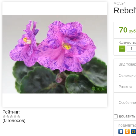
МС524
Rebel
70
руб
Количеств
−
Вид това
Селекцио
Розетка
Особенно
Рейтинг:
Добавить 
(0 голосов)
поделить