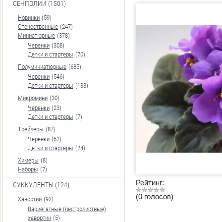
СЕНПОЛИИ (1501)
Новинки
(59)
Отечественные
(247)
Миниатюрные
(378)
Черенки
(308)
Детки и стартеры
(70)
Полуминиатюрные
(685)
Черенки
(546)
Детки и стартеры
(138)
Микромини
(30)
Черенки
(23)
Детки и стартеры
(7)
Трейлеры
(87)
Черенки
(62)
Детки и стартеры
(24)
Химеры
(8)
Наборы
(7)
Рейтинг:
СУККУЛЕНТЫ (124)
(0 голосов)
Хавортии
(92)
Вариегатные (пестролистные)
хавортии
(5)