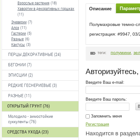
Взрослые растения
(18)
Параме
Описание
Хавортии в декоративных горшках
(11)
Эчеверии
(7)
Полумахровые темно-сли
Алоэ
(11)
Гастерии
(5)
регистрация: #9947, 03/
Разные
(6)
Кактусы
(3)
полумини
,
зе
теги:
ПЕРЦЫ ДЕКОРАТИВНЫЕ (24)
БЕГОНИИ (7)
Авторизуйтесь,
ЭПИСЦИИ (2)
Введите Ваш e-mail:
РЕДКИЕ ГЕСНЕРИЕВЫЕ (3)
РАЗНЫЕ (11)
Введите Ваш пароль:
ОТКРЫТЫЙ ГРУНТ (76)
Молодило - зимостойкие
Запомнить меня
суккуленты (76)
Регистрация
СРЕДСТВА УХОДА (23)
Находится в раздел