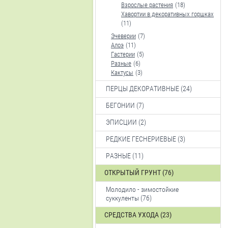
Взрослые растения
(18)
Хавортии в декоративных горшках
(11)
Эчеверии
(7)
Алоэ
(11)
Гастерии
(5)
Разные
(6)
Кактусы
(3)
ПЕРЦЫ ДЕКОРАТИВНЫЕ (24)
БЕГОНИИ (7)
ЭПИСЦИИ (2)
РЕДКИЕ ГЕСНЕРИЕВЫЕ (3)
РАЗНЫЕ (11)
ОТКРЫТЫЙ ГРУНТ (76)
Молодило - зимостойкие
суккуленты (76)
СРЕДСТВА УХОДА (23)