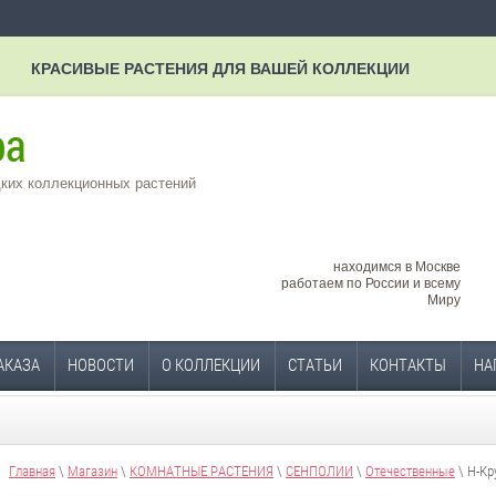
КРАСИВЫЕ РАСТЕНИЯ ДЛЯ ВАШЕЙ КОЛЛЕКЦИИ
ких коллекционных растений
находимся в Москве
работаем по России и всему
Миру
АКАЗА
НОВОСТИ
О КОЛЛЕКЦИИ
СТАТЬИ
КОНТАКТЫ
НА
Главная
\
Магазин
\
КОМНАТНЫЕ РАСТЕНИЯ
\
СЕНПОЛИИ
\
Отечественные
\ Н-Кр