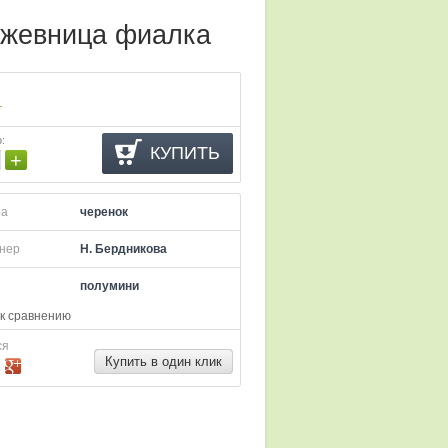
ужевница фиалка
.
о
:
КУПИТЬ
+
ра
черенок
нер
Н. Бердникова
полумини
к сравнению
ся
Купить в один клик