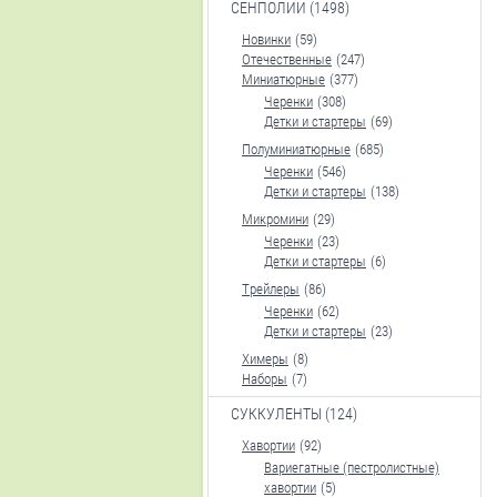
СЕНПОЛИИ (1498)
Новинки
(59)
Отечественные
(247)
Миниатюрные
(377)
Черенки
(308)
Детки и стартеры
(69)
Полуминиатюрные
(685)
Черенки
(546)
Детки и стартеры
(138)
Микромини
(29)
Черенки
(23)
Детки и стартеры
(6)
Трейлеры
(86)
Черенки
(62)
Детки и стартеры
(23)
Химеры
(8)
Наборы
(7)
СУККУЛЕНТЫ (124)
Хавортии
(92)
Вариегатные (пестролистные)
хавортии
(5)