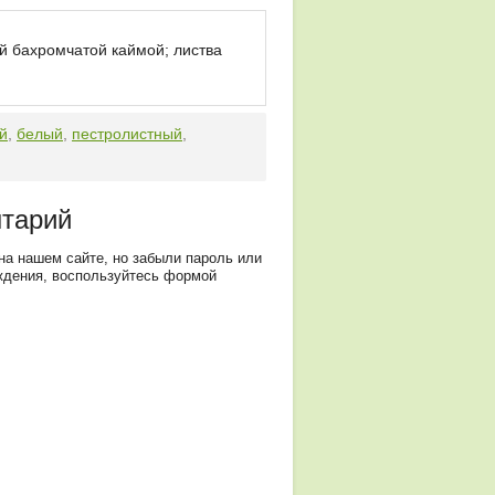
й бахромчатой каймой; листва
й
,
белый
,
пестролистный
,
нтарий
на нашем сайте, но забыли пароль или
ждения, воспользуйтесь формой