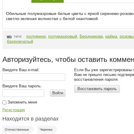
Обильные полумахровые белые цветы с яркой сиренево-розово
светло-зеленая волнистая с белой окантовкой.
полумини
,
полумахровый
,
Бердникова
,
кайма
,
розовы
теги:
бахромчатый
Авторизуйтесь, чтобы оставить комме
Введите Ваш e-mail:
Если Вы уже зарегистрированы 
Вам не пришло письмо подтвер
восстановления пароля.
Введите Ваш пароль:
Восстановить пароль
Войти
Запомнить меня
Регистрация
Находится в разделах
Отечественные
Черенки