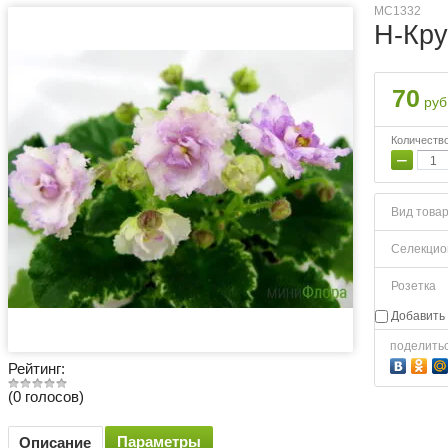
МС1332
Н-Кр
70
руб
Количеств
−
Вид това
Селекцио
Розетка
Добавить 
поделить
Рейтинг:
(0 голосов)
Параметры
Описание