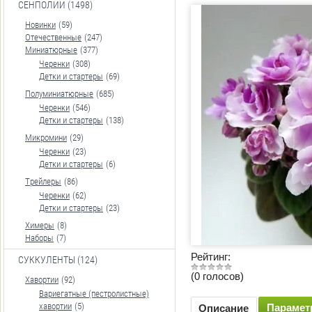
СЕНПОЛИИ (1498)
Новинки
(59)
Отечественные
(247)
Миниатюрные
(377)
Черенки
(308)
Детки и стартеры
(69)
Полуминиатюрные
(685)
Черенки
(546)
Детки и стартеры
(138)
Микромини
(29)
Черенки
(23)
Детки и стартеры
(6)
Трейлеры
(86)
Черенки
(62)
Детки и стартеры
(23)
Химеры
(8)
Наборы
(7)
Рейтинг:
СУККУЛЕНТЫ (124)
(0 голосов)
Хавортии
(92)
Вариегатные (пестролистные)
хавортии
(5)
Параме
Описание