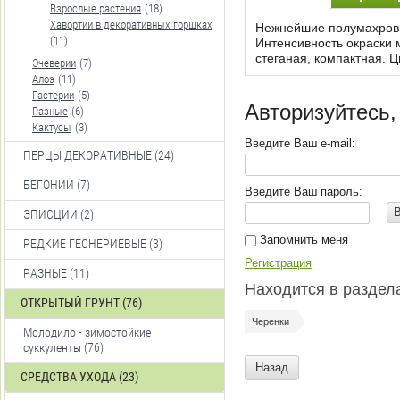
Взрослые растения
(18)
Хавортии в декоративных горшках
Нежнейшие полумахровы
(11)
Интенсивность окраски 
стеганая, компактная. 
Эчеверии
(7)
Алоэ
(11)
Гастерии
(5)
Авторизуйтесь,
Разные
(6)
Кактусы
(3)
Введите Ваш e-mail:
ПЕРЦЫ ДЕКОРАТИВНЫЕ (24)
БЕГОНИИ (7)
Введите Ваш пароль:
ЭПИСЦИИ (2)
Запомнить меня
РЕДКИЕ ГЕСНЕРИЕВЫЕ (3)
Регистрация
РАЗНЫЕ (11)
Находится в раздел
ОТКРЫТЫЙ ГРУНТ (76)
Черенки
Молодило - зимостойкие
суккуленты (76)
Назад
СРЕДСТВА УХОДА (23)