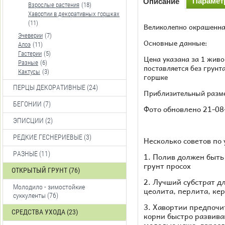
Параме
Описание
Взрослые растения
(18)
Хавортии в декоративных горшках
(11)
Великолепно окрашенна
Эчеверии
(7)
Основные данные:
Алоэ
(11)
Гастерии
(5)
Цена указана за 1 живо
Разные
(6)
поставляется без грунт
Кактусы
(3)
горшке
ПЕРЦЫ ДЕКОРАТИВНЫЕ (24)
Приблизительный разме
БЕГОНИИ (7)
Фото обновлено 21-08
ЭПИСЦИИ (2)
РЕДКИЕ ГЕСНЕРИЕВЫЕ (3)
Несколько советов по
РАЗНЫЕ (11)
1. Полив должен быть 
грунт просох
ОТКРЫТЫЙ ГРУНТ (76)
2. Лучший субстрат д
Молодило - зимостойкие
цеолита, перлита, ке
суккуленты (76)
3. Хавортии предпочи
СРЕДСТВА УХОДА (23)
корни быстро развива