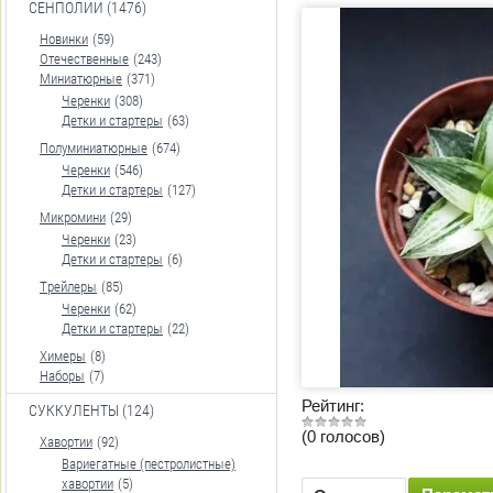
СЕНПОЛИИ (1476)
Новинки
(59)
Отечественные
(243)
Миниатюрные
(371)
Черенки
(308)
Детки и стартеры
(63)
Полуминиатюрные
(674)
Черенки
(546)
Детки и стартеры
(127)
Микромини
(29)
Черенки
(23)
Детки и стартеры
(6)
Трейлеры
(85)
Черенки
(62)
Детки и стартеры
(22)
Химеры
(8)
Наборы
(7)
Рейтинг:
СУККУЛЕНТЫ (124)
(0 голосов)
Хавортии
(92)
Вариегатные (пестролистные)
хавортии
(5)