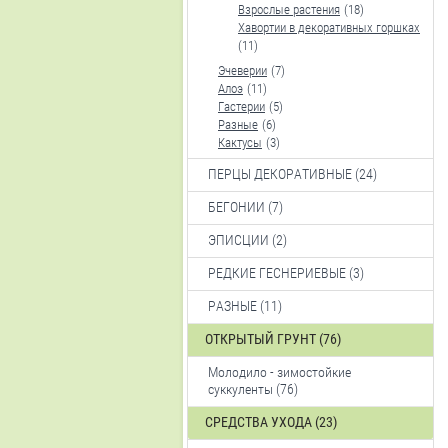
Взрослые растения
(18)
Хавортии в декоративных горшках
(11)
Эчеверии
(7)
Алоэ
(11)
Гастерии
(5)
Разные
(6)
Кактусы
(3)
ПЕРЦЫ ДЕКОРАТИВНЫЕ (24)
БЕГОНИИ (7)
ЭПИСЦИИ (2)
РЕДКИЕ ГЕСНЕРИЕВЫЕ (3)
РАЗНЫЕ (11)
ОТКРЫТЫЙ ГРУНТ (76)
Молодило - зимостойкие
суккуленты (76)
СРЕДСТВА УХОДА (23)