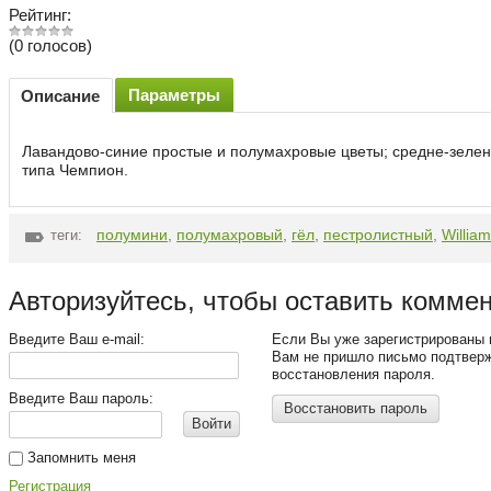
Рейтинг:
(0 голосов)
Параметры
Описание
Лавандово-синие простые и полумахровые цветы; средне-зелен
типа Чемпион.
полумини
,
полумахровый
,
гёл
,
пестролистный
,
Willia
теги:
Авторизуйтесь, чтобы оставить комме
Введите Ваш e-mail:
Если Вы уже зарегистрированы 
Вам не пришло письмо подтвер
восстановления пароля.
Введите Ваш пароль:
Восстановить пароль
Войти
Запомнить меня
Регистрация