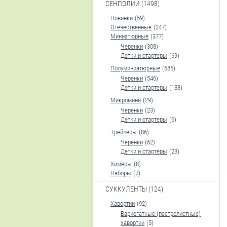
СЕНПОЛИИ (1498)
Новинки
(59)
Отечественные
(247)
Миниатюрные
(377)
Черенки
(308)
Детки и стартеры
(69)
Полуминиатюрные
(685)
Черенки
(546)
Детки и стартеры
(138)
Микромини
(29)
Черенки
(23)
Детки и стартеры
(6)
Трейлеры
(86)
Черенки
(62)
Детки и стартеры
(23)
Химеры
(8)
Наборы
(7)
СУККУЛЕНТЫ (124)
Хавортии
(92)
Вариегатные (пестролистные)
хавортии
(5)