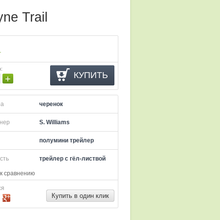
ne Trail
.
о
:
КУПИТЬ
+
ра
черенок
нер
S. Williams
полумини трейлер
сть
трейлер с гёл-листвой
к сравнению
ся
Купить в один клик