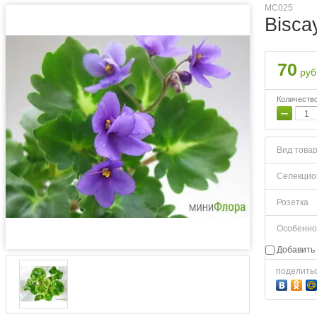
MC025
Biscay
70
руб
Количеств
−
Вид това
Селекцио
Розетка
Особенно
Добавить 
поделить