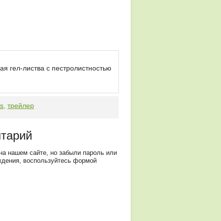
ая гел-листва с пестролистностью
ms
,
трейлер
нтарий
на нашем сайте, но забыли пароль или
ждения, воспользуйтесь формой