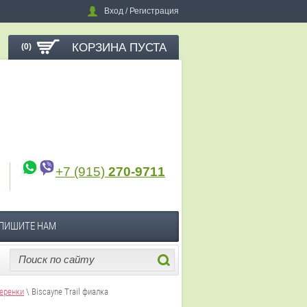
Вход / Регистрация
КОРЗИНА ПУСТА
(0)
+7 (915)
270-9711
ПИШИТЕ НАМ
еренки
\ Biscayne Trail фиалка