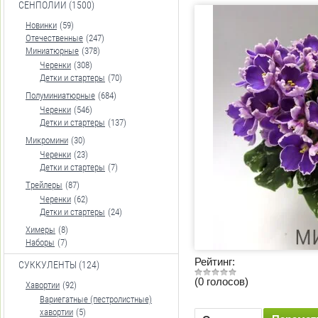
СЕНПОЛИИ (1500)
Новинки
(59)
Отечественные
(247)
Миниатюрные
(378)
Черенки
(308)
Детки и стартеры
(70)
Полуминиатюрные
(684)
Черенки
(546)
Детки и стартеры
(137)
Микромини
(30)
Черенки
(23)
Детки и стартеры
(7)
Трейлеры
(87)
Черенки
(62)
Детки и стартеры
(24)
Химеры
(8)
Наборы
(7)
Рейтинг:
СУККУЛЕНТЫ (124)
(0 голосов)
Хавортии
(92)
Вариегатные (пестролистные)
хавортии
(5)