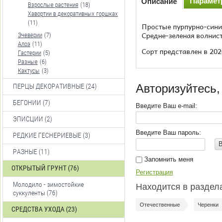
Параме
Описание
Взрослые растения
(18)
Хавортии в декоративных горшках
(11)
Простые пурпурно-синие
Средне-зеленая волнист
Эчеверии
(7)
Алоэ
(11)
Сорт представлен в 202
Гастерии
(5)
Разные
(6)
Кактусы
(3)
Авторизуйтесь,
ПЕРЦЫ ДЕКОРАТИВНЫЕ (24)
БЕГОНИИ (7)
Введите Ваш e-mail:
ЭПИСЦИИ (2)
Введите Ваш пароль:
РЕДКИЕ ГЕСНЕРИЕВЫЕ (3)
РАЗНЫЕ (11)
Запомнить меня
ОТКРЫТЫЙ ГРУНТ (76)
Регистрация
Молодило - зимостойкие
Находится в раздел
суккуленты (76)
Отечественные
Черенки
СРЕДСТВА УХОДА (23)